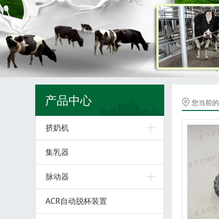
产品中心
您当前的
挤奶机
集乳器
脉动器
ACR自动脱杯装置